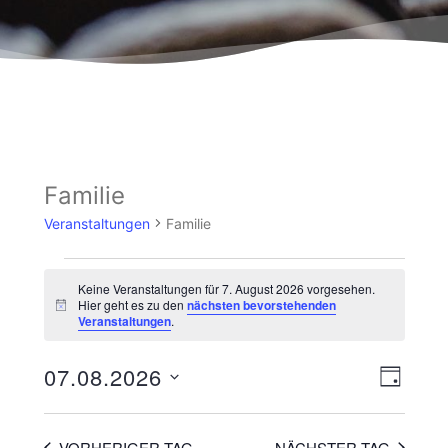
Familie
Veranstaltungen
Familie
Keine Veranstaltungen für 7. August 2026 vorgesehen.
Hier geht es zu den
nächsten bevorstehenden
Hinweis
Veranstaltungen
.
Ansicht
Veranst
07.08.2026
TAG
Navigat
Ansicht
Datum
wählen.
Navigat
VORHERIGER TAG
NÄCHSTER TAG