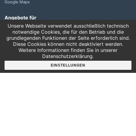
Google Maps
Angebote für
Kindergärten
Unsere Webseite verwendet ausschließlich technisch
Grundschulen
notwendige Cookies, die für den Betrieb und die
grundlegenden Funktionen der Seite erforderlich sind.
Oberschule und Gymnasium
Diese Cookies können nicht deaktiviert werden.
Sonderpädagogik
Weitere Informationen finden Sie in unserer
Datenschutzerklärung.
Telefon:
EINSTELLUNGEN
0341 125 97 57
Service
AGB
Hausordnung
Bankverbindung
Mitgliederbereich
FAQ
Suche