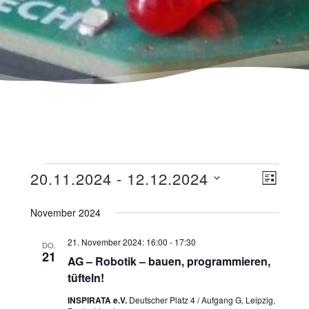
Ansicht
Veranst
20.11.2024
 - 
12.12.2024
LISTE
Navigat
Ansicht
Datum
wählen.
November 2024
Navigat
21. November 2024: 16:00
-
17:30
DO.
21
AG – Robotik – bauen, programmieren,
tüfteln!
INSPIRATA e.V.
Deutscher Platz 4 / Aufgang G, Leipzig,