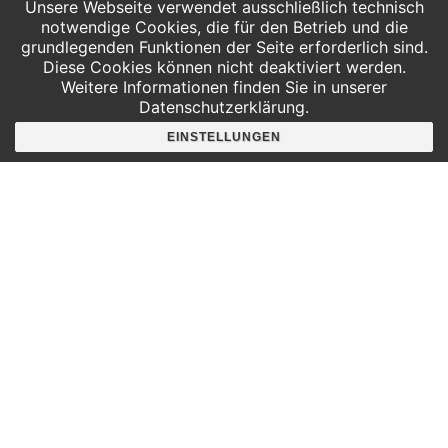
Unsere Webseite verwendet ausschließlich technisch
notwendige Cookies, die für den Betrieb und die
VERANSTALTUNGEN
VERAN
VORHERIGE
Heute
NÄCHSTE
grundlegenden Funktionen der Seite erforderlich sind.
Diese Cookies können nicht deaktiviert werden.
Weitere Informationen finden Sie in unserer
Datenschutzerklärung.
KALENDER ABONNIEREN
EINSTELLUNGEN
Hier findest du uns
Deutscher Platz 4
Aufgang G /3. Etage
04103 Leipzig
Google Maps