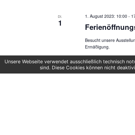
1. August 2023: 10:00
-
1
DI.
1
Ferienöffnung
Besucht unsere Ausstellun
Ermäßigung.
Unsere Webseite verwendet ausschließlich technisch notw
sind. Diese Cookies können nicht deaktivi
3. August 2023: 10:00
-
1
DO.
3
Ferienöffnung
Besucht unsere Ausstellun
Ermäßigung.
8. August 2023: 10:00
-
1
DI.
8
Ferienöffnung