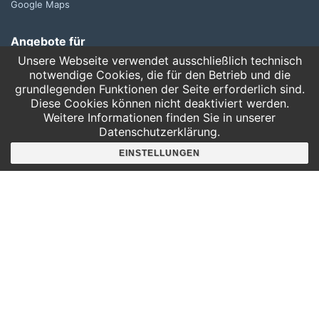
Google Maps
Angebote für
Kindergärten
Unsere Webseite verwendet ausschließlich technisch
Grundschulen
notwendige Cookies, die für den Betrieb und die
grundlegenden Funktionen der Seite erforderlich sind.
Oberschule und Gymnasium
Diese Cookies können nicht deaktiviert werden.
Sonderpädagogik
Weitere Informationen finden Sie in unserer
Datenschutzerklärung.
Telefon:
EINSTELLUNGEN
0341 125 97 57
Service
AGB
Hausordnung
Bankverbindung
Mitgliederbereich
FAQ
Suche