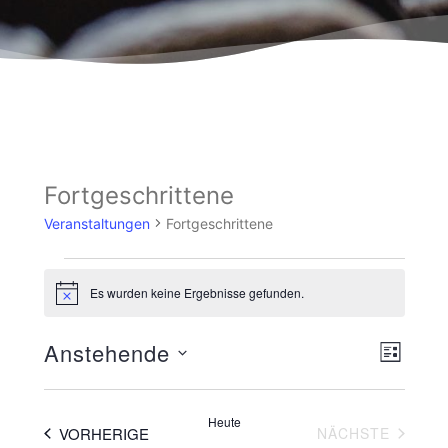
Fortgeschrittene
Veranstaltungen
Fortgeschrittene
Es wurden keine Ergebnisse gefunden.
Hinweis
Ansicht
Veranst
Anstehende
LISTE
Navigat
Ansicht
Datum
wählen.
Navigat
Heute
VERANSTALTUNGEN
VERAN
VORHERIGE
NÄCHSTE