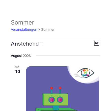
Sommer
Veranstaltungen
Sommer
Ansicht
Veranst
Anstehend
LISTE
Navigat
Ansicht
Datum
wählen.
August 2026
Navigat
MO.
10