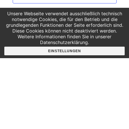
Unsere Webseite verwendet ausschließlich technisch
notwendige Cookies, die für den Betrieb und die
grundlegenden Funktionen der Seite erforderlich sind.
Diese Cookies können nicht deaktiviert werden.
Weitere Informationen finden Sie in unserer
Datenschutzerklärung.
EINSTELLUNGEN
Hier findest du uns
Deutscher Platz 4
Aufgang G /3. Etage
04103 Leipzig
Google Maps
Angebote für
Kindergärten
Grundschulen
Oberschule und Gymnasium