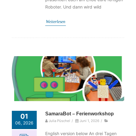
Roboter. Und dann wird wild
Weiterlesen
SamaraBot – Ferienworkshop
01
Julia Püschel
/
Juni 1, 2026
/
06, 2026
English version below An drei Tagen