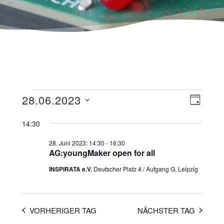
Ansicht
Veranst
28.06.2023
TAG
Navigat
Ansicht
Datum
wählen.
14:30
Navigat
28. Juni 2023: 14:30
-
16:30
AG:youngMaker open for all
INSPIRATA e.V.
Deutscher Platz 4 / Aufgang G, Leipzig
VORHERIGER TAG
NÄCHSTER TAG