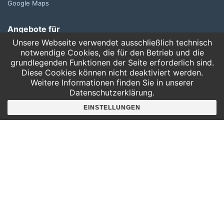
Google Maps
Angebote für
Kindergärten
Unsere Webseite verwendet ausschließlich technisch
Grundschulen
notwendige Cookies, die für den Betrieb und die
grundlegenden Funktionen der Seite erforderlich sind.
Oberschule und Gymnasium
Diese Cookies können nicht deaktiviert werden.
Sonderpädagogik
Weitere Informationen finden Sie in unserer
Datenschutzerklärung.
Telefon:
EINSTELLUNGEN
0341 125 97 57
Service
AGB
Hausordnung
Bankverbindung
Mitgliederbereich
FAQ
Suche