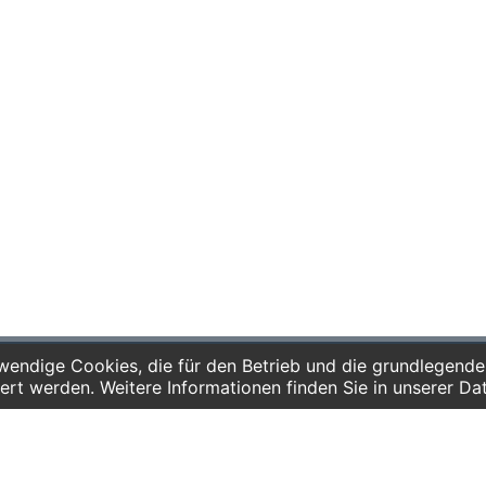
endige Cookies, die für den Betrieb und die grundlegenden
ote für
Telefon:
ert werden. Weitere Informationen finden Sie in unserer Da
gärten
0341 125 97 57
Service
chulen
hule und Gymnasium
AGB
pädagogik
Hausordnung