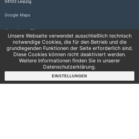
04103 Leipzig
Google Maps
Angebote für
Unsere Webseite verwendet ausschließlich technisch
Kindergärten
notwendige Cookies, die für den Betrieb und die
Grundschulen
grundlegenden Funktionen der Seite erforderlich sind.
Oberschule und Gymnasium
Diese Cookies können nicht deaktiviert werden.
Sonderpädagogik
Weitere Informationen finden Sie in unserer
Datenschutzerklärung.
Telefon:
EINSTELLUNGEN
0341 125 97 57
Service
AGB
Hausordnung
Bankverbindung
Mitgliederbereich
FAQ