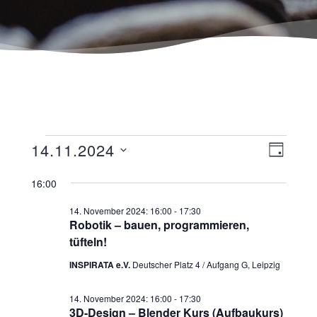
Ansicht
Veranst
14.11.2024
TAG
Navigat
Ansicht
Datum
wählen.
16:00
Navigat
14. November 2024: 16:00
-
17:30
Robotik – bauen, programmieren,
tüfteln!
INSPIRATA e.V.
Deutscher Platz 4 / Aufgang G, Leipzig
14. November 2024: 16:00
-
17:30
3D-Design – Blender Kurs (Aufbaukurs)