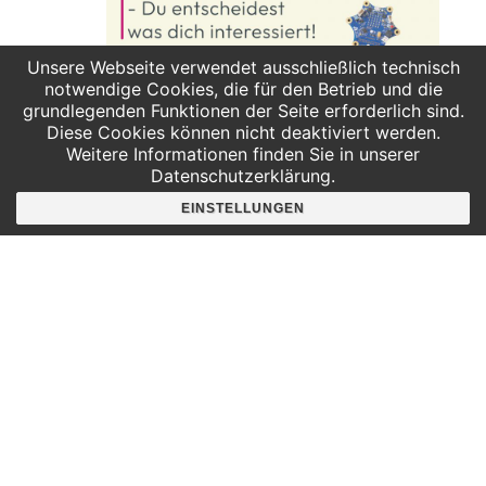
Unsere Webseite verwendet ausschließlich technisch
notwendige Cookies, die für den Betrieb und die
31. März 2025: 16:00
-
17:30
grundlegenden Funktionen der Seite erforderlich sind.
Girls AG – Kreativ programmieren &
Diese Cookies können nicht deaktiviert werden.
Weitere Informationen finden Sie in unserer
tüfteln!
Datenschutzerklärung.
INSPIRATA e.V.
Deutscher Platz 4 / Aufgang G, Leipzig,
Deutschland
EINSTELLUNGEN
Kostenlos
VERANSTALTUNGEN
VERAN
VORHERIGE
Heute
NÄCHSTE
KALENDER ABONNIEREN