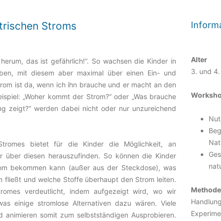
trischen Stroms
Inform
Alter
herum, das ist gefährlich!“. So wachsen die Kinder in
3. und 4.
haben, mit diesem aber maximal über einen Ein- und
Strom ist da, wenn ich ihn brauche und er macht an den
Workshop
ispiel: „Woher kommt der Strom?“ oder „Was brauche
ng zeigt?“ werden dabei nicht oder nur unzureichend
Nut
Beg
Nat
tromes bietet für die Kinder die Möglichkeit, an
Ges
r über diesen herauszufinden. So können die Kinder
nat
rom bekommen kann (außer aus der Steckdose), was
 fließt und welche Stoffe überhaupt den Strom leiten.
Method
romes verdeutlicht, indem aufgezeigt wird, wo wir
Handlungs
s einige stromlose Alternativen dazu wären. Viele
Experime
und animieren somit zum selbstständigen Ausprobieren.