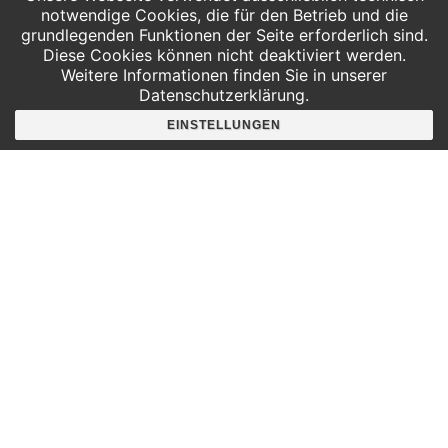
notwendige Cookies, die für den Betrieb und die
grundlegenden Funktionen der Seite erforderlich sind.
Diese Cookies können nicht deaktiviert werden.
Informationen als PDF downloaden
Weitere Informationen finden Sie in unserer
Datenschutzerklärung.
Jetzt Buchen!
EINSTELLUNGEN
Bewertungen unserer Gäste
Schwierigkeit
7,8 von 10
Spaß
noch nicht erfasst
Abwechslung
noch nicht erfasst